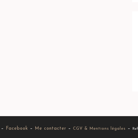
–
Facebook
–
Me contacter
–
–
CGV & Mentions légales
Ref