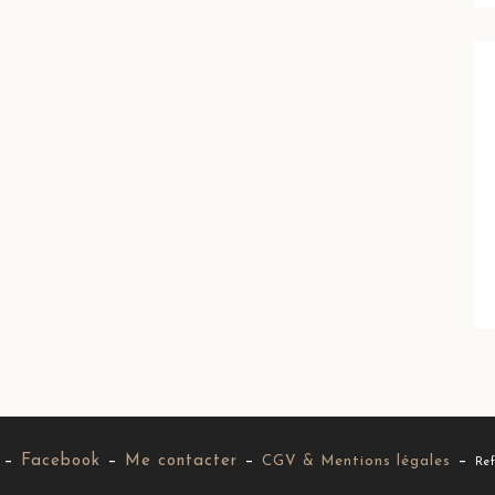
–
Facebook
–
Me contacter
–
–
CGV & Mentions légales
Ref