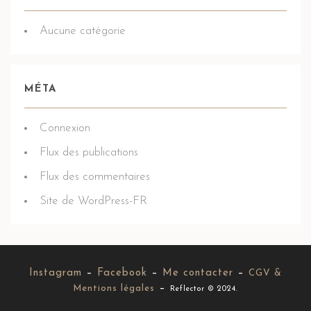
Aucune catégorie
MÉTA
Connexion
Flux des publications
Flux des commentaires
Site de WordPress-FR
Instagram
–
Facebook
–
Me contacter
–
CGV &
–
Mentions légales
Reflector © 2024.