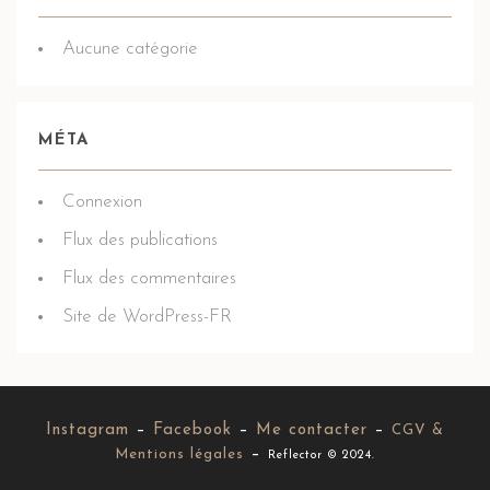
Aucune catégorie
MÉTA
Connexion
Flux des publications
Flux des commentaires
Site de WordPress-FR
Instagram
–
Facebook
–
Me contacter
–
CGV &
–
Mentions légales
Reflector © 2024.