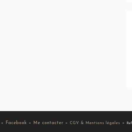
–
Facebook
–
Me contacter
–
–
CGV & Mentions légales
Ref