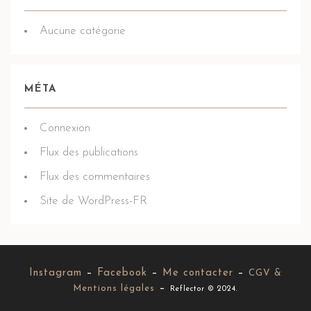
Aucune catégorie
MÉTA
Connexion
Flux des publications
Flux des commentaires
Site de WordPress-FR
Instagram
–
Facebook
–
Me contacter
–
CGV &
–
Mentions légales
Reflector © 2024.