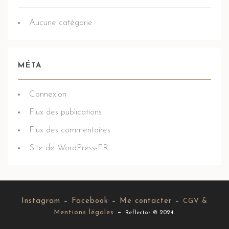
Aucune catégorie
MÉTA
Connexion
Flux des publications
Flux des commentaires
Site de WordPress-FR
Instagram
–
Facebook
–
Me contacter
–
CGV &
–
Mentions légales
Reflector © 2024.